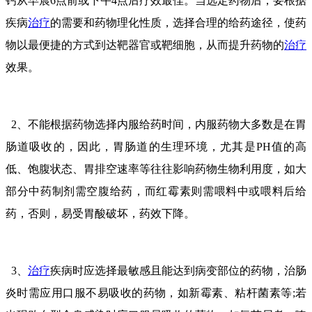
钙从早晨6点前或下午4点后疗效最佳。当选定药物后，要根据
疾病
治疗
的需要和药物理化性质，选择合理的给药途径，使药
物以最便捷的方式到达靶器官或靶细胞，从而提升药物的
治疗
效果。
2、不能根据药物选择内服给药时间，内服药物大多数是在胃
肠道吸收的，因此，胃肠道的生理环境，尤其是PH值的高
低、饱腹状态、胃排空速率等往往影响药物生物利用度，如大
部分中药制剂需空腹给药，而红霉素则需喂料中或喂料后给
药，否则，易受胃酸破坏，药效下降。
3、
治疗
疾病时应选择最敏感且能达到病变部位的药物，治肠
炎时需应用口服不易吸收的药物，如新霉素、粘杆菌素等;若