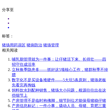
分享至
标签：
猪场用药误区
猪病防治
猪场管理
相关阅读
哺乳期管理就为一件事：让仔猪活下来、长得壮——四
招守住成活率
立秋换季隐患多——抓好这5项核心工作，猪群秋季不掉
膘
数字化不是买设备堆硬件——5大坑5条原则，猪场老板
先看完再掏钱
饲料饮水到配种销售，猪场大小问题，根源往往出在这
些细节上
产房管理不是临时抱佛脚，细节到位才能保母猪稳仔猪
产房信息标记：一件小事，撬动人员、母猪、育肥三重