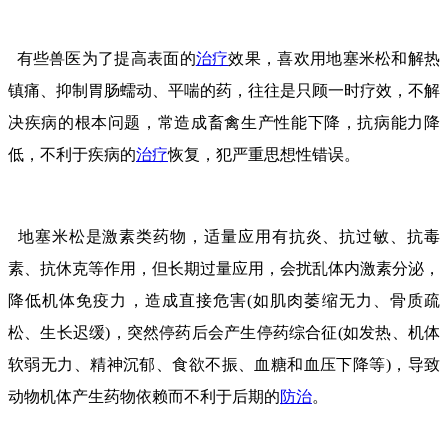
有些兽医为了提高表面的
治疗
效果，喜欢用地塞米松和解热
镇痛、抑制胃肠蠕动、平喘的药，往往是只顾一时疗效，不解
决疾病的根本问题，常造成畜禽生产性能下降，抗病能力降
低，不利于疾病的
治疗
恢复，犯严重思想性错误。
地塞米松是激素类药物，适量应用有抗炎、抗过敏、抗毒
素、抗休克等作用，但长期过量应用，会扰乱体内激素分泌，
降低机体免疫力，造成直接危害(如肌肉萎缩无力、骨质疏
松、生长迟缓)，突然停药后会产生停药综合征(如发热、机体
软弱无力、精神沉郁、食欲不振、血糖和血压下降等)，导致
动物机体产生药物依赖而不利于后期的
防治
。