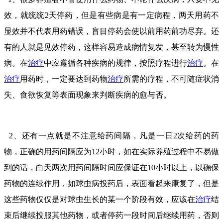
效，就统统2天停药，但是有些病是有一定病程，两天用药不
显效并不代表用药错误，盲目停药会使以前用药前功尽弃。还
有的人就是见效停药，这样容易造成病情复发，甚至转为慢性
病。在
治疗
中应遵循各种疾病的规律，按照疗程进行
治疗
。在
治疗
用药时，一定要达到药物
治疗
所需的疗程，不可随症状消
失、食欲恢复等表面现象来判断疾病的愈与否。
2、还有一点就是不注意给药间隔，凡是一日2次给药的药
物，正确的用药间隔应为12小时，如在实际养殖过程中不易做
到的话，白天两次用药间隔时间应保证在10小时以上，以确保
药物的连续作用，如球虫病投药后，表面看起来康复了，但是
这些药物仅仅是对球虫生长的某一个阶段有效，应该在
治疗
结
束后继续投服其他药物，或者停药一段时间后继续用药，否则