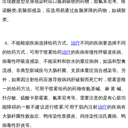
出现败血型全身感染时应口服易吸收的药物，如氟苯尼考、喹
诺酮类;若脑部感染，应选用易通过血脑屏障的药物，如磺胺
类。
4、不能根据疾病选择给药方式。
治疗
不同的疾病要选择不同
的给药方式，可用于喷雾给药
治疗
的疾病有慢性呼吸道疾病、
病毒性呼吸道感染、不能采料和饮水的重症病例，如温和型禽
流感、非典型新城疫与大肠杆菌、支原体重症混合感染等。另
外，如果因注射给药应激导致病鸡肝破裂而死亡时，喷雾是唯
一的给药方法。可用于喷雾给药的药物有氨茶碱、麻 黄 碱、
扑尔敏、硫酸卡那霉素、氟苯尼考等。需要注意的是有心脏功
能障碍的一般不建议进行喷雾;可用于肌内注射
治疗
的疾病有
大肠杆菌性败血症、鸭传染性浆膜炎、鸡传染性法氏囊病、鸭
病毒性肝炎等。