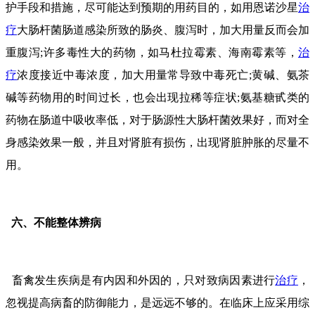
护手段和措施，尽可能达到预期的用药目的，如用恩诺沙星
治
疗
大肠杆菌肠道感染所致的肠炎、腹泻时，加大用量反而会加
重腹泻;许多毒性大的药物，如马杜拉霉素、海南霉素等，
治
疗
浓度接近中毒浓度，加大用量常导致中毒死亡;黄碱、氨茶
碱等药物用的时间过长，也会出现拉稀等症状;氨基糖甙类的
药物在肠道中吸收率低，对于肠源性大肠杆菌效果好，而对全
身感染效果一般，并且对肾脏有损伤，出现肾脏肿胀的尽量不
用。
六、不能整体辨病
畜禽发生疾病是有内因和外因的，只对致病因素进行
治疗
，
忽视提高病畜的防御能力，是远远不够的。在临床上应采用综