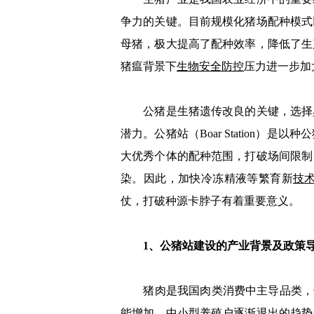
争力的关键。目前规模化猪场配种模式以
母猪，极大提高了配种效率，降低了生
猪瘟背景下
生物安全防控
压力进一步加
公猪是生猪遗传改良的关键，选择具
潜力。公猪站（Boar Station）
大优秀个体的配种范围，打破场间限制
染。因此，加快冷冻精液等繁育新
技
仗，打破种源卡脖子有着重要意义。
1、公猪站建设的产业背景及政策
猪肉是我国肉类消费中主导品类，长期占比
能增加、中小型养殖户逐渐退出的趋势