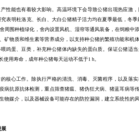
性能也有着较大影响。高温环境下会导致公猪出现热应激，
研究表明杜洛克、长白、大白公猪精子活力均在夏季最低，冬季最高
舍周围种植绿化，舍内设置风机、湿帘等通风装备，在饲粮中添
、矿物质和维生素等营养成分，以支持种公猪的繁殖功能和机
补喂鸡蛋、豆类，补充种公猪体内缺失的蛋白质。保证公猪适当
使用寿命，成年种公猪每天运动不低于1 h。
站的核心工作。除执行严格的清洗、消毒、灭菌程序，以及落实
疫病抗原抗体检测，重点筛查猪瘟、猪伪狂犬病、猪蓝耳病等
生物媒介，以及器械设备可能存在的防控漏洞，建立系统性的
进展