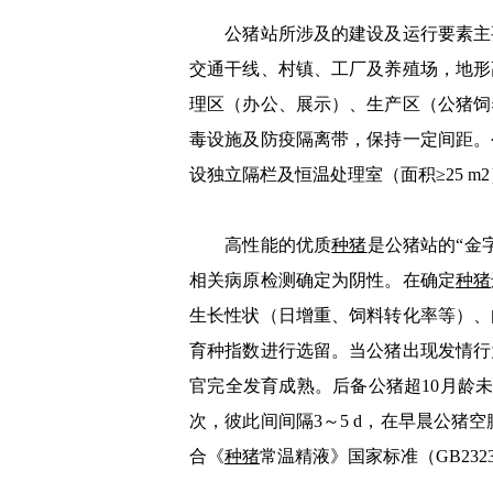
公猪站所涉及的建设及运行要素主
交通干线、村镇、工厂及养殖场，地形
理区（办公、展示）、生产区（公猪饲
毒设施及防疫隔离带，保持一定间距。
设独立隔栏及恒温处理室（面积≥25 
高性能的优质
种猪
是公猪站的“金
相关病原检测确定为阴性。在确定
种猪
生长性状（日增重、饲料转化率等）、
育种指数进行选留。当公猪出现发情行
官完全发育成熟。后备公猪超10月龄未
次，彼此间间隔3～5 d，在早晨公猪
合《
种猪
常温精液》国家标准（GB2323