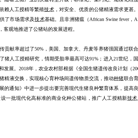
依赖人工授精等繁殖
技术
，对安全、优质的公猪精液需求更甚
供了市场需求及
技术
基础。且非洲猪瘟（African Swine fe
，客观地推进了公猪站的发展进程。
贡献率超过了50%，美国、加拿大、丹麦等养猪强国通过联合
展了猪人工授精研究，情期受胎率最高可达91%；进入21世纪，
和发展。2018年，农业农村部根据《全国生猪遗传改良计划（2009
猪精液交换，实现核心育种场间遗传物质交流，推动
种猪
联合育
展的通知》中进一步提出要完善现代生猪良种繁育体系，提高
建设一批现代化高标准的商业化种公猪站，推广人工授精新
技术