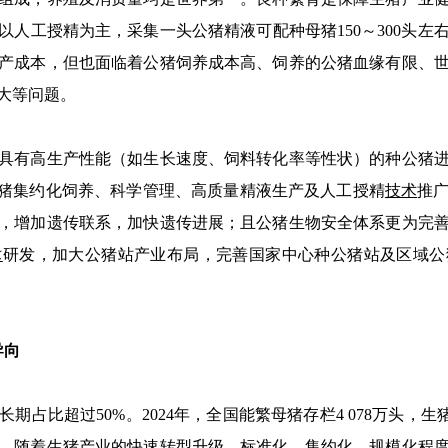
人工授精为主，采集一头公猪精液可配种母猪150～300头左右
产成本，但也面临着公猪饲养成本高、饲养的公猪血缘有限、
大等问题。
有高生产性能（如生长速度、饲料转化率等性状）的种公猪进
是以种公猪集约化饲养、科学管理、高质量精液生产及人工授精
技术
推
，增加遗传联系，加快遗传进展；且公猪生物安全体系更为完
术
研发，加大公猪站产业布局，完善国家中心种公猪站及区域公
导向
超过50%。2024年，全国能繁母猪存栏4 078万头，生猪
。随着生猪产业的快速转型升级，标准化、集约化、规模化程