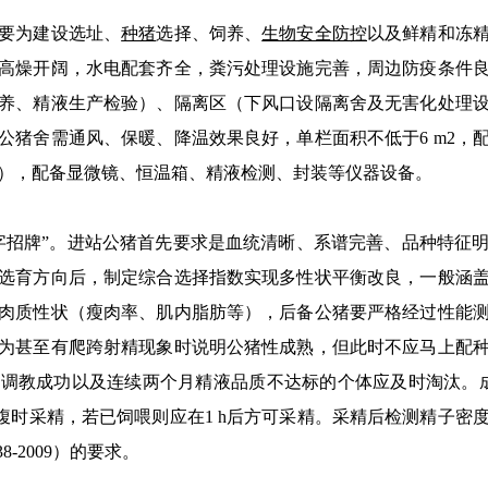
要为建设选址、
种猪
选择、饲养、
生物安全防控
以及鲜精和冻
高燥开阔，水电配套齐全，粪污处理设施完善，周边防疫条件
养、精液生产检验）、隔离区（下风口设隔离舍及无害化处理
公猪舍需通风、保暖、降温效果良好，单栏面积不低于6 m2，
m2），配备显微镜、恒温箱、精液检测、封装等仪器设备。
字招牌”。进站公猪首先要求是血统清晰、系谱完善、品种特征
选育方向后，制定综合选择指数实现多性状平衡改良，一般涵
肉质性状（瘦肉率、肌内脂肪等），后备公猪要严格经过性能
为甚至有爬跨射精现象时说明公猪性成熟，但此时不应马上配
调教成功以及连续两个月精液品质不达标的个体应及时淘汰。成年
空腹时采精，若已饲喂则应在1 h后方可采精。采精后检测精子
8-2009）的要求。