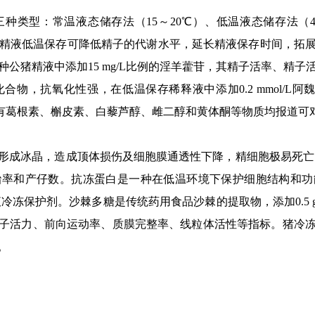
类型：常温液态储存法（15～20℃）、低温液态储存法（4
存，猪精液低温保存可降低精子的代谢水平，延长精液保存时间，
猪种公猪精液中添加15 mg/L比例的淫羊藿苷，其精子活率、精
一种酚类化合物，抗氧化性强，在低温保存稀释液中添加0.2 mmol
，还有葛根素、槲皮素、白藜芦醇、雌二醇和黄体酮等物质均报道可
成冰晶，造成顶体损伤及细胞膜通透性下降，精细胞极易死亡，
胎率和产仔数。抗冻蛋白是一种在低温环境下保护细胞结构和功
冷冻保护剂。沙棘多糖是传统药用食品沙棘的提取物，添加0.5 
子活力、前向运动率、质膜完整率、线粒体活性等指标。猪冷
。