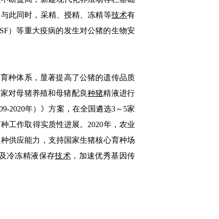
。与此同时，采精、授精、冻精等
技术
有
ver，ASF）等重大疫病的发生对公猪的生物安
育种体系，显著提高了公猪的遗传品质
国家对母猪养殖和母猪配良
种猪
精液进行
-2020年）》方案，在全国遴选3～5家
种工作取得实质性进展。2020年，农业
良种供应能力，支持国家生猪核心育种场
及冷冻精液保存
技术
，加速优秀基因传