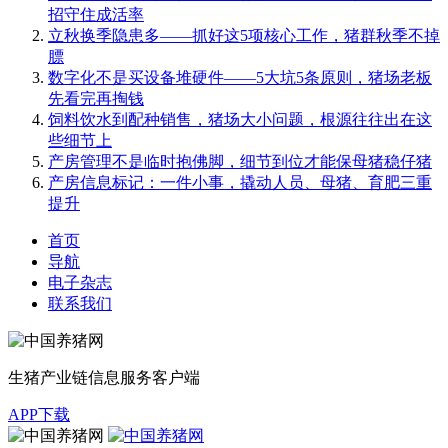
招守住成活率
立秋换季隐患多——抓好这5项核心工作，猪群秋季不掉
膘
数字化不是买设备堆硬件——5大坑5条原则，猪场老板
先看完再掏钱
饲料饮水到配种销售，猪场大小问题，根源往往出在这
些细节上
产房管理不是临时抱佛脚，细节到位才能保母猪稳仔猪
产房信息标记：一件小事，撬动人员、母猪、育肥三重
提升
首页
导航
电子杂志
联系我们
生猪产业链信息服务客户端
APP下载