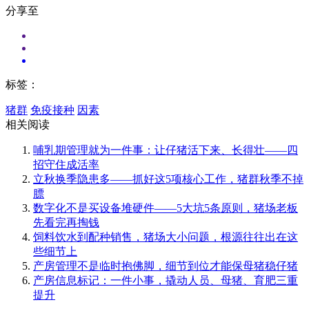
分享至
标签：
猪群
免疫接种
因素
相关阅读
哺乳期管理就为一件事：让仔猪活下来、长得壮——四
招守住成活率
立秋换季隐患多——抓好这5项核心工作，猪群秋季不掉
膘
数字化不是买设备堆硬件——5大坑5条原则，猪场老板
先看完再掏钱
饲料饮水到配种销售，猪场大小问题，根源往往出在这
些细节上
产房管理不是临时抱佛脚，细节到位才能保母猪稳仔猪
产房信息标记：一件小事，撬动人员、母猪、育肥三重
提升