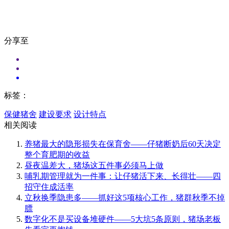
分享至
标签：
保健猪舍
建设要求
设计特点
相关阅读
养猪最大的隐形损失在保育舍——仔猪断奶后60天决定
整个育肥期的收益
昼夜温差大，猪场这五件事必须马上做
哺乳期管理就为一件事：让仔猪活下来、长得壮——四
招守住成活率
立秋换季隐患多——抓好这5项核心工作，猪群秋季不掉
膘
数字化不是买设备堆硬件——5大坑5条原则，猪场老板