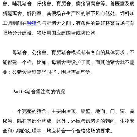
舍、哺乳猪舍、仔猪舍、育肥舍、病猪隔离舍等。兽医室及病
猪隔离舍、解剖室、粪便场在生产区的最下风向低处。饲料加
工调制间在
种猪
舍与肥猪舍之间，有条件的最好将繁育场与育
肥场分开建设。猪场周围应建围墙或防疫沟。
母猪舍、公猪舍、育肥猪舍模式都有各自的具体要求，不
能都建一个样。比如，母猪舍需设护子间，而其他猪舍就不需
要；公猪舍墙壁需坚固些，围墙需高些等。
Part.03猪舍需注意的情况
一个完整的猪舍，主要由屋顶、墙壁、地面、门、窗、粪
尿沟、隔栏等部分构成。此外，还应考虑猪舍的朝向、生物安
全和污物的处理等，均应符合一个合格猪场的要求。