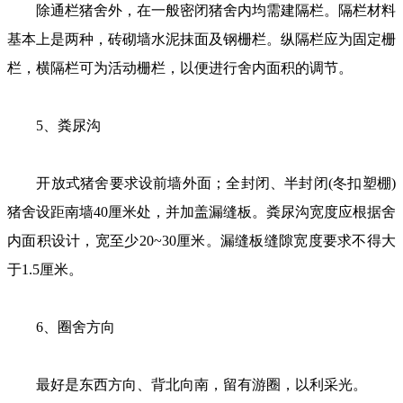
除通栏猪舍外，在一般密闭猪舍内均需建隔栏。隔栏材料
基本上是两种，砖砌墙水泥抹面及钢栅栏。纵隔栏应为固定栅
栏，横隔栏可为活动栅栏，以便进行舍内面积的调节。
5、粪尿沟
开放式猪舍要求设前墙外面；全封闭、半封闭(冬扣塑棚)
猪舍设距南墙40厘米处，并加盖漏缝板。粪尿沟宽度应根据舍
内面积设计，宽至少20~30厘米。漏缝板缝隙宽度要求不得大
于1.5厘米。
6、圈舍方向
最好是东西方向、背北向南，留有游圈，以利采光。