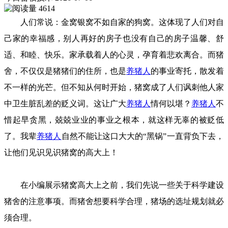
4614
人们常说：金窝银窝不如自家的狗窝。这体现了人们对自
己家的幸福感，别人再好的房子也没有自己的房子温馨、舒
适、和睦、快乐。家承载着人的心灵，孕育着悲欢离合。而猪
舍，不仅仅是猪猪们的住所，也是
养猪人
的事业寄托，散发着
不一样的光芒。但不知从何时开始，猪窝成了人们讽刺他人家
中卫生脏乱差的贬义词。这让广大
养猪人
情何以堪？
养猪人
不
惜起早贪黑，兢兢业业的事业之根本，就这样无辜的被贬低
了。我辈
养猪人
自然不能让这口大大的“黑锅”一直背负下去，
让他们见识见识猪窝的高大上！
在小编展示猪窝高大上之前，我们先说一些关于科学建设
猪舍的注意事项。而猪舍想要科学合理，猪场的选址规划就必
须合理。