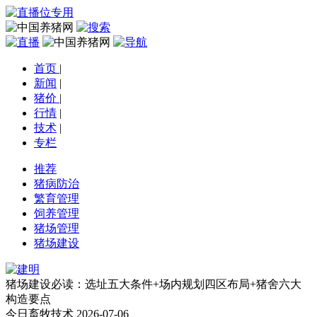
首页
|
新闻
|
猪价
|
行情
|
技术
|
专栏
推荐
猪病防治
繁育管理
饲养管理
猪场管理
猪场建设
猪场建设必读：选址五大条件+场内规划四区布局+猪舍六大
构造要点
今日畜牧技术
2026-07-06