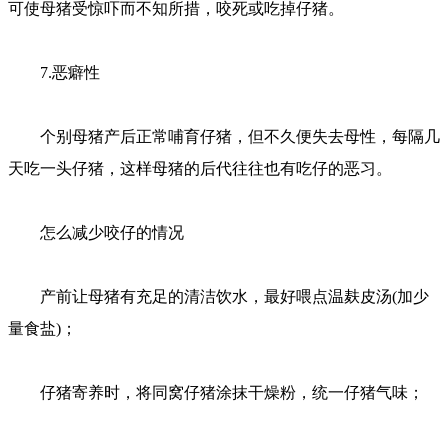
可使母猪受惊吓而不知所措，咬死或吃掉仔猪。
7.恶癖性
个别母猪产后正常哺育仔猪，但不久便失去母性，每隔几
天吃一头仔猪，这样母猪的后代往往也有吃仔的恶习。
怎么减少咬仔的情况
产前让母猪有充足的清洁饮水，最好喂点温麸皮汤(加少
量食盐)；
仔猪寄养时，将同窝仔猪涂抹干燥粉，统一仔猪气味；