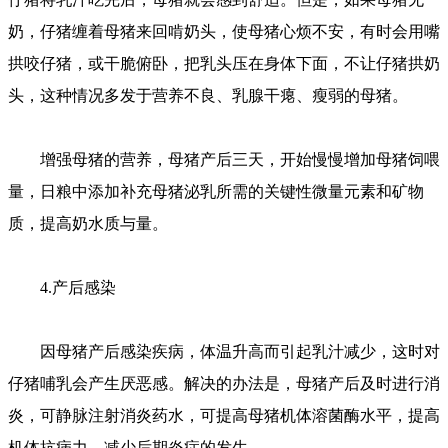
奶，仔猪缠着母猪来回啃奶头，使母猪心烦不安，有时会用嘴
拱咬仔猪，或干脆俯卧，把乳头压在身体下面，不让仔猪拱奶
头，这种情况多发于营养不良、乳腺干瘪、瘦弱的母猪。
增强母猪的营养，母猪产后三天，开始慢慢增加母猪饲喂
量，日粮中添加补充母猪泌乳所需的关键性微量元素和矿物
质，提高奶水质与量。
4.产后感染
因母猪产后感染疾病，体温升高而引起乳汁减少，这时对
仔猪哺乳会产生厌恶感。解决的办法是，母猪产后及时进行消
炎，可静脉注射消炎药水，可提高母猪机体溶菌酶水平，提高
机体抗病力，减少后期炎症的发生。