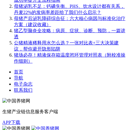
成功率提升全流程指南
母猪泌乳不足：钙磷失衡、PHS、饮水设计都有关系，
丹麦22%的发病率差距给了我们什么启示？
母猪产后泌乳障碍综合征：六大核心病因与标准化治疗
方案（建议收藏）
猪乙型脑炎全攻略：病原、症状、诊断、预防，一篇讲
透
公猪精液稀释用水怎么选？一张对比表+三大决策建
议，帮你避开隐形陷阱
猪场必存！精液保存箱温度闭环管理对照表（附校准操
作细则）
首页
导航
电子杂志
联系我们
生猪产业链信息服务客户端
APP下载