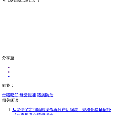
号“zgyangzhuwang”！
分享至
标签：
母猪咬仔
母猪拒哺
猪病防治
相关阅读
从发情鉴定到输精操作再到产后饲喂：规模化猪场配种