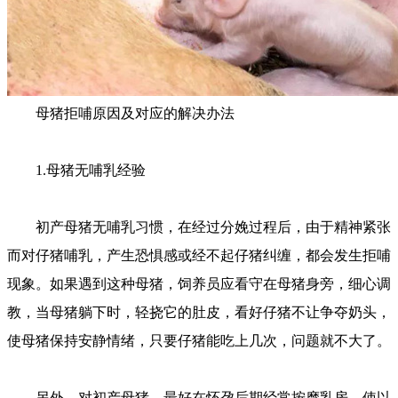
母猪拒哺原因及对应的解决办法
1.母猪无哺乳经验
初产母猪无哺乳习惯，在经过分娩过程后，由于精神紧张
而对仔猪哺乳，产生恐惧感或经不起仔猪纠缠，都会发生拒哺
现象。如果遇到这种母猪，饲养员应看守在母猪身旁，细心调
教，当母猪躺下时，轻挠它的肚皮，看好仔猪不让争夺奶头，
使母猪保持安静情绪，只要仔猪能吃上几次，问题就不大了。
另外，对初产母猪，最好在怀孕后期经常按摩乳房，使以