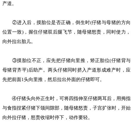
产道。
②进入后，摸胎位是否正确，倒生时(仔猪与母猪的方向
位置一致)，握住仔猪双后腿飞节，随母猪怒责，同时使力，
向外拉出胎儿。
③摸胎位不正，应先把仔猪向里推，矫正胎位(仔猪背与
母猪背齐平)后助产。两头仔猪同时挤入产道形成难产时，应
先把前面1头向里推，然后拉出外面的仔猪即可。
④仔猪头向外正生时，可将四指伸至仔猪两耳后，用拇指
与食指捏紧仔猪下颌间隙部，随母猪怒责，子宫扩张时，开始
向外拉仔猪，怒责收缩时停下，动作要轻。