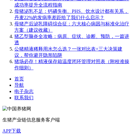
成功率提升全流程指南
母猪泌乳不足：钙磷失衡、PHS、饮水设计都有关系，
丹麦22%的发病率差距给了我们什么启示？
母猪产后泌乳障碍综合征：六大核心病因与标准化治疗
方案（建议收藏）
猪乙型脑炎全攻略：病原、症状、诊断、预防，一篇讲
透
公猪精液稀释用水怎么选？一张对比表+三大决策建
议，帮你避开隐形陷阱
猪场必存！精液保存箱温度闭环管理对照表（附校准操
作细则）
首页
导航
电子杂志
联系我们
生猪产业链信息服务客户端
APP下载