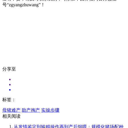
号“zgyangzhuwang”！
分享至
标签：
母猪难产
助产掏产
实操步骤
相关阅读
从发情鉴定到输精操作再到产后饲喂：规模化猪场配种