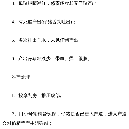
3、母猪眼睛潮红，怒责多次却无仔猪产出；
4、有死胎产出(仔猪舌头吐出)；
5、多次排出羊水，未见仔猪产出;
6、产出仔猪粘液少，带血、粪，很脏。
难产处理
1、按摩乳房，推压腹部;
2、用小号输精管试探，仔猪是否已进入产道，进入产道
会对输精管产生阻碍感；