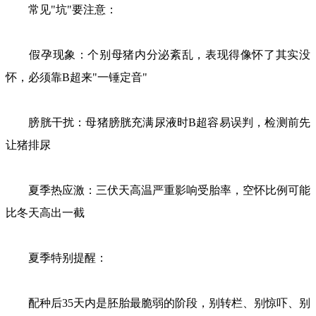
常见"坑"要注意：
假孕现象：个别母猪内分泌紊乱，表现得像怀了其实没
怀，必须靠B超来"一锤定音"
膀胱干扰：母猪膀胱充满尿液时B超容易误判，检测前先
让猪排尿
夏季热应激：三伏天高温严重影响受胎率，空怀比例可能
比冬天高出一截
夏季特别提醒：
配种后35天内是胚胎最脆弱的阶段，别转栏、别惊吓、别