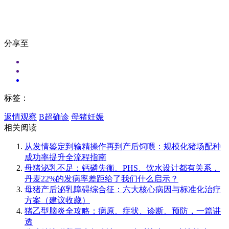
分享至
标签：
返情观察
B超确诊
母猪妊娠
相关阅读
从发情鉴定到输精操作再到产后饲喂：规模化猪场配种
成功率提升全流程指南
母猪泌乳不足：钙磷失衡、PHS、饮水设计都有关系，
丹麦22%的发病率差距给了我们什么启示？
母猪产后泌乳障碍综合征：六大核心病因与标准化治疗
方案（建议收藏）
猪乙型脑炎全攻略：病原、症状、诊断、预防，一篇讲
透