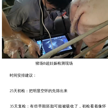
猪场B超妊娠检测现场
时间安排建议：
25天初检：把明显空怀的先筛出来
35天复检：有些早期胚胎可能被吸收了，初检看着像怀