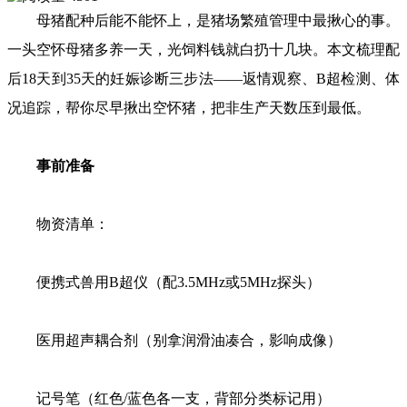
母猪配种后能不能怀上，是猪场繁殖管理中最揪心的事。
一头空怀母猪多养一天，光饲料钱就白扔十几块。本文梳理配
后18天到35天的妊娠诊断三步法——返情观察、B超检测、体
况追踪，帮你尽早揪出空怀猪，把非生产天数压到最低。
事前准备
物资清单：
便携式兽用B超仪（配3.5MHz或5MHz探头）
医用超声耦合剂（别拿润滑油凑合，影响成像）
记号笔（红色/蓝色各一支，背部分类标记用）