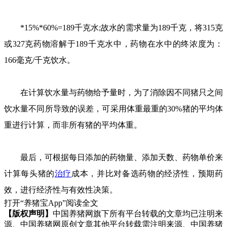
*15%*60%=189千克水;故水的需求量为189千克，将315克
或327克药物溶解于189千克水中，药物在水中的终浓度为：
166毫克/千克饮水。
在计算饮水量与药物给予量时，为了消除因不同猪只之间
饮水量不同所导致的误差，可采用体重最重的30%猪的平均体
重进行计算，而非所有猪的平均体重。
最后，可根据每日添加的药物量、添加天数、药物单价来
计算每头猪的
治疗
成本，并比对备选药物的经济性，预期药
效，进行经济性与有效性决策。
打开“养猪宝App”阅读全文
【版权声明】
中国养猪网旗下所有平台转载的文章均已注明来
源、中国养猪网原创文章其他平台转载需注明来源、中国养猪