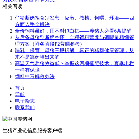
相关阅读
仔猪断奶拒食别发愁：应激、教槽、饲喂、环境——四
方面入手全解决
全价饲料虽好，用不对也白搭——养猪人必看6条提醒
从后备母猪到断奶空怀：全程饲料营养与饲喂量精细管
理方案（附各阶段P2背膘参考）
哺乳、保育、母猪三段拆解：真正的猪群健康管理，从
来不是靠药堆出来的
高温天气养猪效益低？掌握这四项催肥技术，夏季出栏
一样有保障
饲料中毒解救办法
首页
导航
电子杂志
联系我们
生猪产业链信息服务客户端