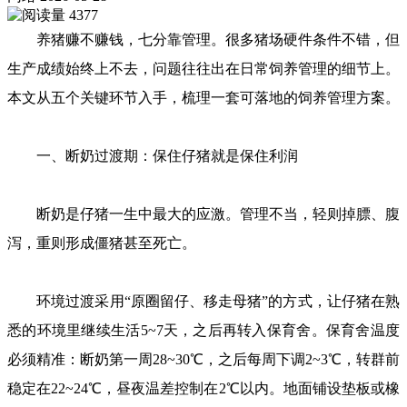
4377
养猪赚不赚钱，七分靠管理。很多猪场硬件条件不错，但
生产成绩始终上不去，问题往往出在日常饲养管理的细节上。
本文从五个关键环节入手，梳理一套可落地的饲养管理方案。
一、断奶过渡期：保住仔猪就是保住利润
断奶是仔猪一生中最大的应激。管理不当，轻则掉膘、腹
泻，重则形成僵猪甚至死亡。
环境过渡采用“原圈留仔、移走母猪”的方式，让仔猪在熟
悉的环境里继续生活5~7天，之后再转入保育舍。保育舍温度
必须精准：断奶第一周28~30℃，之后每周下调2~3℃，转群前
稳定在22~24℃，昼夜温差控制在2℃以内。地面铺设垫板或橡