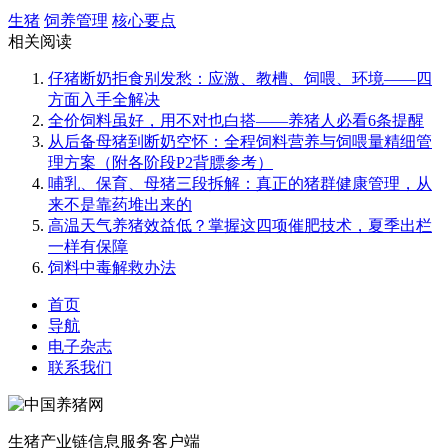
生猪
饲养管理
核心要点
相关阅读
仔猪断奶拒食别发愁：应激、教槽、饲喂、环境——四
方面入手全解决
全价饲料虽好，用不对也白搭——养猪人必看6条提醒
从后备母猪到断奶空怀：全程饲料营养与饲喂量精细管
理方案（附各阶段P2背膘参考）
哺乳、保育、母猪三段拆解：真正的猪群健康管理，从
来不是靠药堆出来的
高温天气养猪效益低？掌握这四项催肥技术，夏季出栏
一样有保障
饲料中毒解救办法
首页
导航
电子杂志
联系我们
生猪产业链信息服务客户端