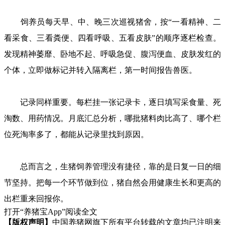
饲养员每天早、中、晚三次巡视猪舍，按“一看精神、二
看采食、三看粪便、四看呼吸、五看皮肤”的顺序逐栏检查。
发现精神萎靡、卧地不起、呼吸急促、腹泻便血、皮肤发红的
个体，立即做标记并转入隔离栏，第一时间报告兽医。
记录同样重要。每栏挂一张记录卡，逐日填写采食量、死
淘数、用药情况。月底汇总分析，哪批猪料肉比高了、哪个栏
位死淘率多了，都能从记录里找到原因。
总而言之，生猪饲养管理没有捷径，靠的是日复一日的细
节坚持。把每一个环节做到位，猪自然会用健康生长和更高的
出栏重来回报你。
打开“养猪宝App”阅读全文
【版权声明】
中国养猪网旗下所有平台转载的文章均已注明来