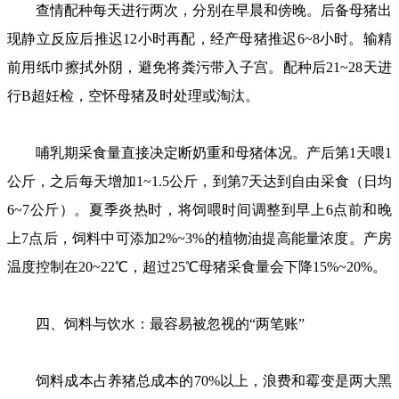
查情配种每天进行两次，分别在早晨和傍晚。后备母猪出
现静立反应后推迟12小时再配，经产母猪推迟6~8小时。输精
前用纸巾擦拭外阴，避免将粪污带入子宫。配种后21~28天进
行B超妊检，空怀母猪及时处理或淘汰。
哺乳期采食量直接决定断奶重和母猪体况。产后第1天喂1
公斤，之后每天增加1~1.5公斤，到第7天达到自由采食（日均
6~7公斤）。夏季炎热时，将饲喂时间调整到早上6点前和晚
上7点后，饲料中可添加2%~3%的植物油提高能量浓度。产房
温度控制在20~22℃，超过25℃母猪采食量会下降15%~20%。
四、饲料与饮水：最容易被忽视的“两笔账”
饲料成本占养猪总成本的70%以上，浪费和霉变是两大黑