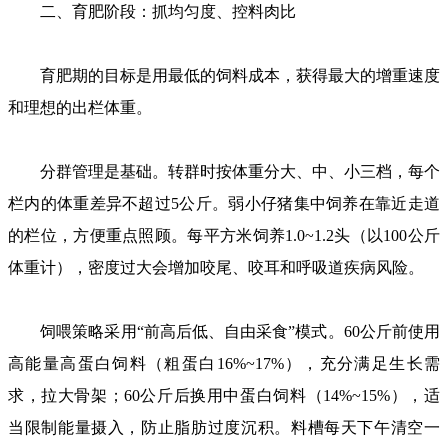
二、育肥阶段：抓均匀度、控料肉比
育肥期的目标是用最低的饲料成本，获得最大的增重速度
和理想的出栏体重。
分群管理是基础。转群时按体重分大、中、小三档，每个
栏内的体重差异不超过5公斤。弱小仔猪集中饲养在靠近走道
的栏位，方便重点照顾。每平方米饲养1.0~1.2头（以100公斤
体重计），密度过大会增加咬尾、咬耳和呼吸道疾病风险。
饲喂策略采用“前高后低、自由采食”模式。60公斤前使用
高能量高蛋白饲料（粗蛋白16%~17%），充分满足生长需
求，拉大骨架；60公斤后换用中蛋白饲料（14%~15%），适
当限制能量摄入，防止脂肪过度沉积。料槽每天下午清空一