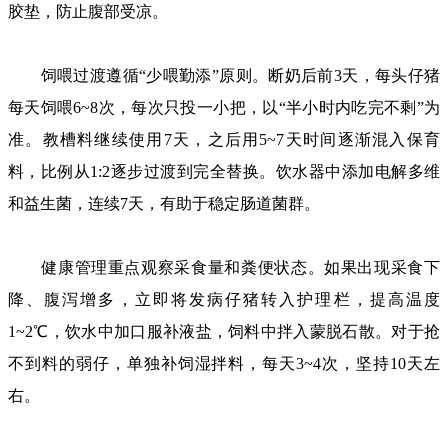
胶垫，防止腹部受凉。
饲喂过渡遵循“少喂勤添”原则。断奶后前3天，每头仔猪
每天饲喂6~8次，每次只投一小把，以“半小时内吃完不剩”为
准。教槽料继续使用7天，之后用5~7天时间逐渐混入保育
料，比例从1:2逐步过渡到完全替换。饮水器中添加电解多维
和益生菌，连续7天，有助于稳定肠道菌群。
健康管理重点观察采食量和粪便状态。如果出现采食下
降、腹泻增多，立即将发病仔猪转入护理栏，提高温度
1~2℃，饮水中加口服补液盐，饲料中拌入蒙脱石散。对于抢
不到料的弱仔，单独补饲湿拌料，每天3~4次，坚持10天左
右。