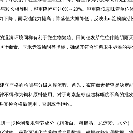
长与粒长相等时，容重降幅可达6%～20%。容重降低意味着单位
力下降，而吸油能力提高；降落值大幅降低，反映出α-淀粉酶活
湿润环境同样有利于微生物繁殖。田间穗发芽往往伴随阴雨天
呕吐毒素、玉米赤霉烯酮等指标，确保其符合饲料卫生标准的要
立严格的检测与分级入库流程。首先，霉菌毒素筛查是决定能否
律不得作为饲料原料使用。对于毒素超标但超标幅度不高的批
并复检合格后使用，否则应予拒收。
一步检测常规营养成分（粗蛋白、粗脂肪、总淀粉、水分）
化试验，获取可消化营养物质含量数据。根据这些实测数据，