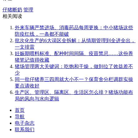
仔猪断奶
管理
相关阅读
外来车辆严禁进场、消毒药品每周更换：中小猪场这些
防疫红线，一条都不能破
批次化生产的6大误区全拆解：从情期管理到全进全出，
一文排雷
妊娠期喂料标准、配种时间间隔、疫苗禁忌……这份养
猪笔记值得收藏
猪场管理两大关键词：吃饱和干燥，做到位了效益差不
少
同一批仔猪养三四周就大小不一？保育舍分栏调群实操
要点请收好
生产区、管理区、隔离区、生活区怎么排？猪场功能布
局的风向与水向逻辑
首页
导航
电子杂志
联系我们