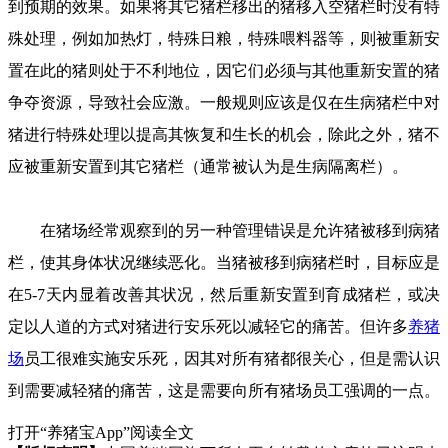
到预期的效果。如果将其它猪栏移出的猪移入空猪栏时没有特
殊处理，例如加热灯，特殊日粮，特殊喂料器等，则被重新安
置在此的猪则处于不利地位，因它们必须与其他重新安置的猪
争夺资源，导致社会应激。一般规则应该是仅在生病猪栏中对
猪进行特殊处理以提高其恢复和生长的机会，除此之外，猪不
应被重新安置到其它猪栏（通常被认为是生病隔离栏）。
在猪场经常观察到的另一种管理错误是允许猪被移到病猪
栏，使其身体状况继续恶化。当猪被移到病猪栏时，目标应是
在5-7天内显着改善其状况，然后重新安置到育成猪栏，或决
定以人道的方式对猪进行安乐死以减轻它的痛苦。但许多
养猪
场
员工很难实施安乐死，因其对所有猪都很关心，但是需认识
到需要减轻猪的痛苦，这是需要向所有猪场员工强调的一点。
打开“养猪宝App”阅读全文