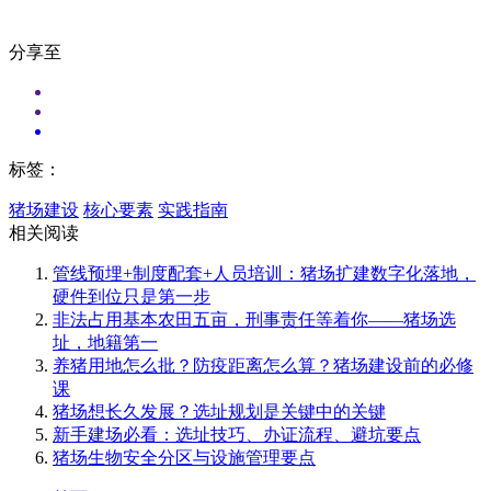
分享至
标签：
猪场建设
核心要素
实践指南
相关阅读
管线预埋+制度配套+人员培训：猪场扩建数字化落地，
硬件到位只是第一步
非法占用基本农田五亩，刑事责任等着你——猪场选
址，地籍第一
养猪用地怎么批？防疫距离怎么算？猪场建设前的必修
课
猪场想长久发展？选址规划是关键中的关键
新手建场必看：选址技巧、办证流程、避坑要点
猪场生物安全分区与设施管理要点