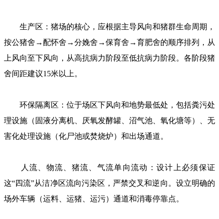
生产区：猪场的核心，应根据主导风向和猪群生命周期，
按公猪舍→配怀舍→分娩舍→保育舍→育肥舍的顺序排列，从
上风向至下风向，从高抗病力阶段至低抗病力阶段。各阶段猪
舍间距建议15米以上。
环保隔离区：位于场区下风向和地势最低处，包括粪污处
理设施（固液分离机、厌氧发酵罐、沼气池、氧化塘等）、无
害化处理设施（化尸池或焚烧炉）和出场通道。
人流、物流、猪流、气流单向流动：设计上必须保证
这“四流”从洁净区流向污染区，严禁交叉和逆向。设立明确的
场外车辆（运料、运猪、运污）通道和消毒停靠点。